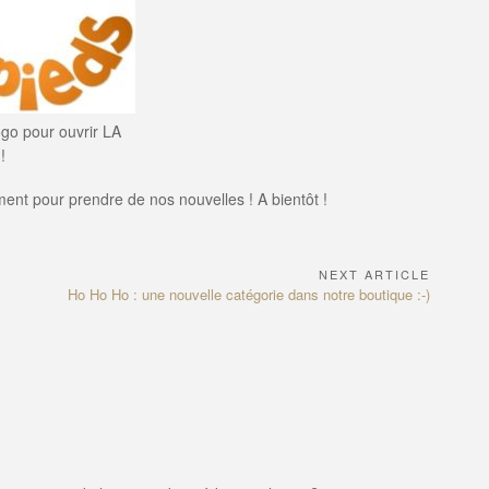
logo pour ouvrir LA
!
ement pour prendre de nos nouvelles ! A bientôt !
NEXT ARTICLE
Next
Ho Ho Ho : une nouvelle catégorie dans notre boutique :-)
Article: