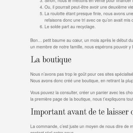
Sinon, nous le mettons en vente pour financer l
Ou, il pourrait peut-être avoir une deuxième vi
La roulotte étant presque finie, nous avons u
refaisons donc une tri avec ce qu’on avait mis
Le solde part au recyclage.
Bon… petit baume au cœur, un mois après le début du
un membre de notre famille, nous espérons pouvoir y l
La boutique
Nous n’avons pas trop le goût pour ces sites spécial
Nous avons donc créé une boutique, en retirant la plupa
Vous pouvez la consulter, créer un panier avec les ch
la première page de la boutique, nous t’expliquons tout
Important avant de te laisser cl
La commande, c’est juste un moyen de nous dire de met
contact réel entre nous.