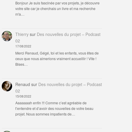
Bonjour Je suis fascinée par vos projets, je découvre
votre site car je cherchais un livre et ma recherche
m'a…
Thierry
sur
Des nouvelles du projet – Podcast
02
17/08/2022
Merci Renaud, Gégé, toi et les enfants, vous êtes de
ceux que nous aimerions vraiment accueillir ! Vite !
Bises…
Renaud
sur
Des nouvelles du projet – Podcast
02
15/08/2022
Aaaaaaah enfin !!! Comme c’est agréable de
t’entendre et d’avoir des nouvelles de votre beau
projet. Nous sommes impatients de…