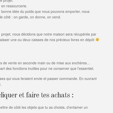
e projet.
e en ressourcerie.
ne bonne idée du poids que nous pouvons emporter, nous
 de côté : on garde, on donne, on vend.
 projet, nous décidons que notre maison sera récupérée par
aisser une ou deux caisses de nos précieux livres en dépôt
isés de vente en seconde main ou de mise aux enchères…
rt des fonctions inutiles pour ne conserver que l’essentiel.
oses qui vous feraient envie et passer commande. En ouvrant
.
iquer et faire tes achats :
tre de côté les objets que tu as choisis, d’entamer un