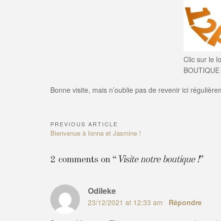
Clic sur le 
BOUTIQUE 
Bonne visite, mais n’oublie pas de revenir ici régulièr
PREVIOUS ARTICLE
Navigation
Previous
Bienvenue à Ionna et Jasmine !
de
Article:
l’article
2 comments on “
Visite notre boutique !
”
Odileke
23/12/2021 at 12:33 am
Répondre