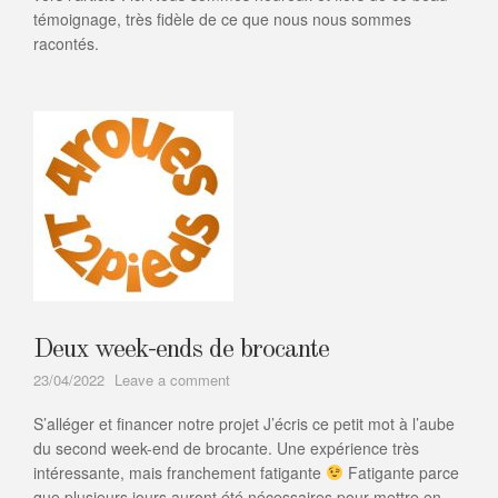
pour
témoignage, très fidèle de ce que nous nous sommes
4roues12pieds
racontés.
Deux week-ends de brocante
on
23/04/2022
Leave a comment
Deux
S’alléger et financer notre projet J’écris ce petit mot à l’aube
week-
ends
du second week-end de brocante. Une expérience très
de
intéressante, mais franchement fatigante
Fatigante parce
brocante
que plusieurs jours auront été nécessaires pour mettre en