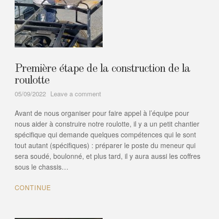
Première étape de la construction de la
roulotte
on
05/09/2022
Leave a comment
Première
Avant de nous organiser pour faire appel à l’équipe pour
étape
de
nous aider à construire notre roulotte, il y a un petit chantier
la
spécifique qui demande quelques compétences qui le sont
construction
tout autant (spécifiques) : préparer le poste du meneur qui
de
sera soudé, boulonné, et plus tard, il y aura aussi les coffres
la
sous le chassis…
roulotte
CONTINUE