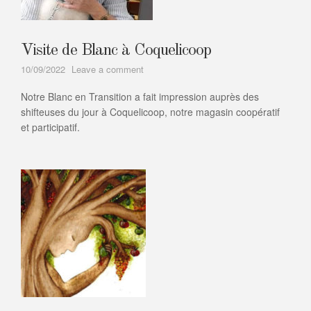
Visite de Blanc à Coquelicoop
on
10/09/2022
Leave a comment
Visite
Notre Blanc en Transition a fait impression auprès des
de
Blanc
shifteuses du jour à Coquelicoop, notre magasin coopératif
à
et participatif.
Coquelicoop