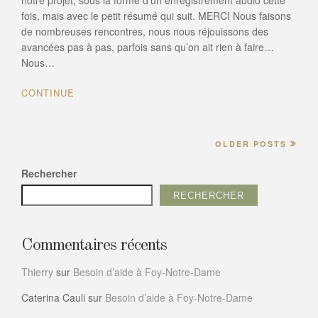
notre projet, sous la forme d’un enregistrement audio cette
–
fois, mais avec le petit résumé qui suit. MERCI Nous faisons
Podcast
de nombreuses rencontres, nous nous réjouissons des
01
avancées pas à pas, parfois sans qu’on ait rien à faire…
Nous…
CONTINUE
OLDER POSTS
Rechercher
RECHERCHER
Commentaires récents
Thierry
sur
Besoin d’aide à Foy-Notre-Dame
Caterina Cauli
sur
Besoin d’aide à Foy-Notre-Dame