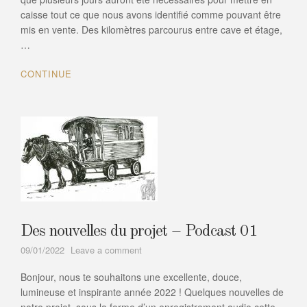
caisse tout ce que nous avons identifié comme pouvant être
mis en vente. Des kilomètres parcourus entre cave et étage,
…
CONTINUE
Des nouvelles du projet – Podcast 01
on
09/01/2022
Leave a comment
Des
Bonjour, nous te souhaitons une excellente, douce,
nouvelles
du
lumineuse et inspirante année 2022 ! Quelques nouvelles de
projet