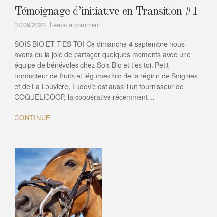
Témoignage d’initiative en Transition #1
on
07/09/2022
Leave a comment
Témoignage
SOIS BIO ET T’ES TOI Ce dimanche 4 septembre nous
d’initiative
en
avons eu la joie de partager quelques moments avec une
Transition
équipe de bénévoles chez Sois Bio et t’es toi. Petit
#1
producteur de fruits et légumes bio de la région de Soignies
et de La Louvière, Ludovic est aussi l’un fournisseur de
COQUELICOOP, la coopérative récemment…
CONTINUE