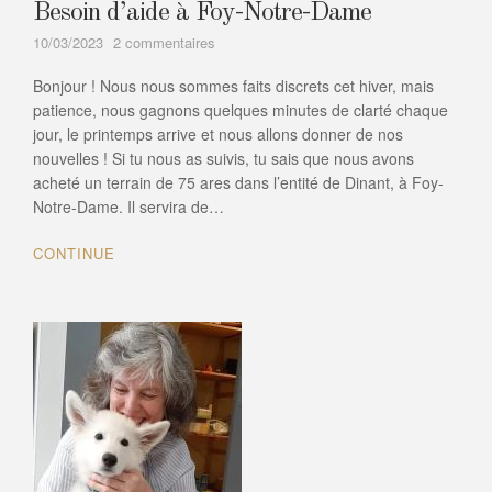
Besoin d’aide à Foy-Notre-Dame
sur
10/03/2023
2 commentaires
Besoin
Bonjour ! Nous nous sommes faits discrets cet hiver, mais
d’aide
à
patience, nous gagnons quelques minutes de clarté chaque
Foy-
jour, le printemps arrive et nous allons donner de nos
Notre-
nouvelles ! Si tu nous as suivis, tu sais que nous avons
Dame
acheté un terrain de 75 ares dans l’entité de Dinant, à Foy-
Notre-Dame. Il servira de…
CONTINUE