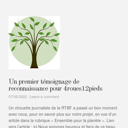
Un premier témoignage de
reconnaissance pour 4roues12pieds
on
07/05/2022
Leave a comment
Un
Un chouette journaliste de la RTBF a passé un bon moment
premier
témoignage
avec nous, pour en savoir plus sur notre projet, en vue d’un
de
article dans la rubrique « Ensemble pour la planète ». Lien
reconnaissance
vers l’article : ici Nous sommes heureux et fiers de ce beau