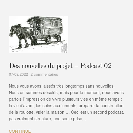
Des nouvelles du projet – Podcast 02
sur
07/08/2022
2 commentaires
Des
Nous vous avons laissés très longtemps sans nouvelles.
nouvelles
du
Nous en sommes désolés, mais pour le moment, nous avons
projet
parfois l’impression de vivre plusieurs vies en même temps :
–
la vie d’avant, les soins aux juments, préparer la construction
Podcast
de la roulotte, vider la maison,… Ceci est un second podcast,
02
pas vraiment structuré, une seule prise,…
CONTINUE